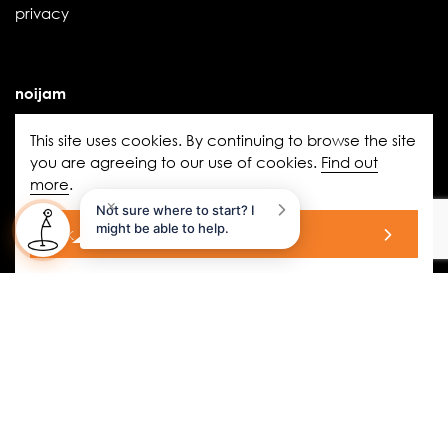
privacy
noijam
making sense of practice with pain science
This site uses cookies. By continuing to browse the site
what do people with pelvic pain need to know?
you are agreeing to our use of cookies.
Find out
more
.
the influence of threat
×
Not sure where to start? I
the (new) book we didn’t know we needed
might be able to help.
ok
noigroup.com
|
FAQs
|
noijam
blogs
|
Acknowledgement of Country