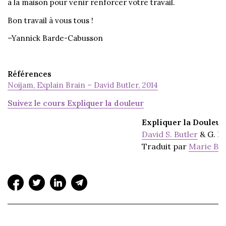
à la maison pour venir renforcer votre travail.
Bon travail à vous tous !
–Yannick Barde-Cabusson
Références
Noijam, Explain Brain – David Butler, 2014
Suivez le cours Expliquer la douleur
Expliquer la Douleur
David S. Butler
& G. L
Traduit par
Marie Ba